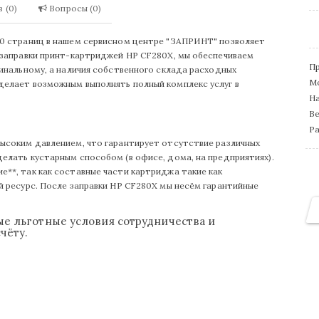
 (0)
Вопросы (0)
00 страниц в нашем сервисном центре "ЗАПРИНТ" позволяет
 заправки принт-картриджей HP CF280X, мы обеспечиваем
П
гинальному, а наличия собственного склада расходных
М
делает возможным выполнять полный комплекс услуг в
На
Ве
Ра
высоким давлением, что гарантирует отсутствие различных
елать кустарным способом (в офисе, дома, на предприятиях).
**, так как составные части картриджа такие как
й ресурс. После заправки HP CF280X мы несём гарантийные
е льготные условия сотрудничества и
чёту.