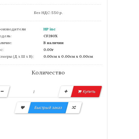
Без НДС: 550 р.
роизводители
HP inc
одель:
CF280X
личие:
В наличии
с:
0.00г
змеры (Д x Ш x В):
0.00см x 0.00см x 0.00см
Количество
Купить
Быстрый заказ