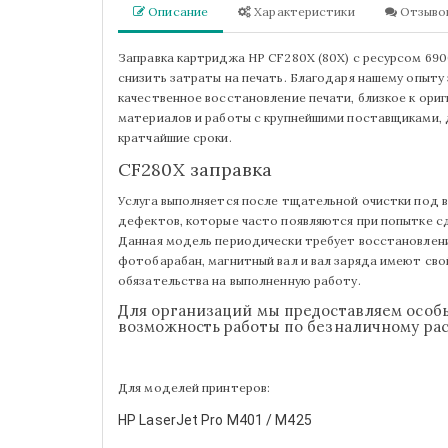
Описание
Характеристики
Отзывов
Заправка картриджа HP CF280X (80X) с ресурсом 69
снизить затраты на печать. Благодаря нашему опыту
качественное восстановление печати, близкое к ори
материалов и работы с крупнейшими поставщиками, 
кратчайшие сроки.
CF280X заправка
Услуга выполняется после тщательной очистки под 
дефектов, которые часто появляются при попытке сд
Данная модель периодически требует восстановление
фотобарабан, магнитный вал и вал заряда имеют сво
обязательства на выполненную работу.
Для организаций мы предоставляем особы
возможность работы по безналичному рас
Для моделей принтеров:
HP
LaserJet Pro M401 /
M425